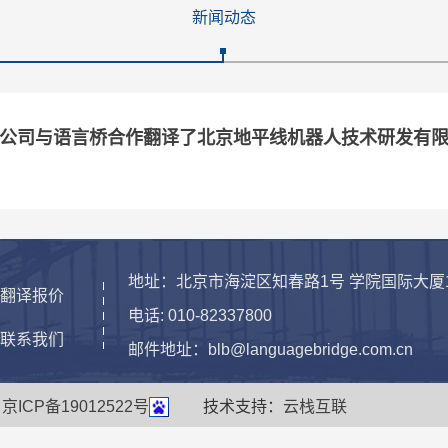
新闻动态
公司与语言桥合作翻译了北京地平线机器人技术研发有
地址：北京市海淀区知春路1号 学院国际大厦10
>翻译报价
电话: 010-82337800
>联系我们
邮件地址：blb@languagebridge.com.cn
有
京ICP备19012522号
技术支持：
云栈互联