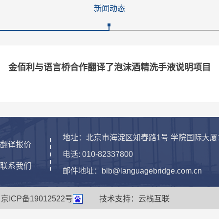
新闻动态
金佰利与语言桥合作翻译了泡沫酒精洗手液说明项目
地址：北京市海淀区知春路1号 学院国际大厦10
>翻译报价
电话: 010-82337800
>联系我们
邮件地址：blb@languagebridge.com.cn
有
京ICP备19012522号
技术支持：
云栈互联